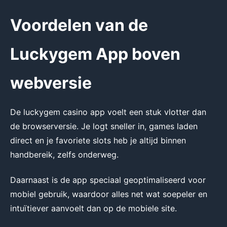
Voordelen van de
Luckygem App boven
webversie
De luckygem casino app voelt een stuk vlotter dan
de browserversie. Je logt sneller in, games laden
direct en je favoriete slots heb je altijd binnen
handbereik, zelfs onderweg.
Daarnaast is de app speciaal geoptimaliseerd voor
mobiel gebruik, waardoor alles net wat soepeler en
intuïtiever aanvoelt dan op de mobiele site.