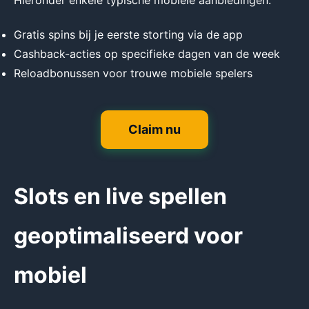
Hieronder enkele typische mobiele aanbiedingen:
Gratis spins bij je eerste storting via de app
Cashback-acties op specifieke dagen van de week
Reloadbonussen voor trouwe mobiele spelers
Claim nu
Slots en live spellen
geoptimaliseerd voor
mobiel