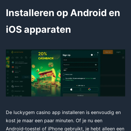
Installeren op Android en
iOS apparaten
De luckygem casino app installeren is eenvoudig en
kost je maar een paar minuten. Of je nu een
Android‑toestel of iPhone gebruikt, je hebt alleen een