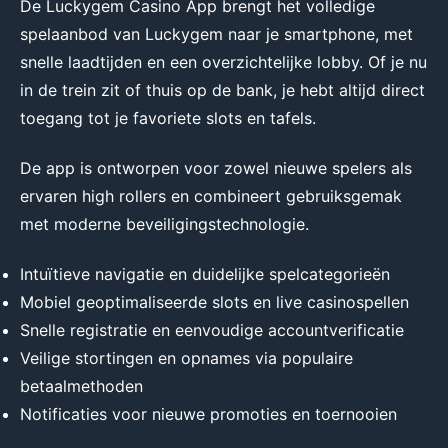
De Luckygem Casino App brengt het volledige
spelaanbod van Luckygem naar je smartphone, met
snelle laadtijden en een overzichtelijke lobby. Of je nu
in de trein zit of thuis op de bank, je hebt altijd direct
toegang tot je favoriete slots en tafels.
De app is ontworpen voor zowel nieuwe spelers als
ervaren high rollers en combineert gebruiksgemak
met moderne beveiligingstechnologie.
Intuïtieve navigatie en duidelijke spelcategorieën
Mobiel geoptimaliseerde slots en live casinospellen
Snelle registratie en eenvoudige accountverificatie
Veilige stortingen en opnames via populaire
betaalmethoden
Notificaties voor nieuwe promoties en toernooien