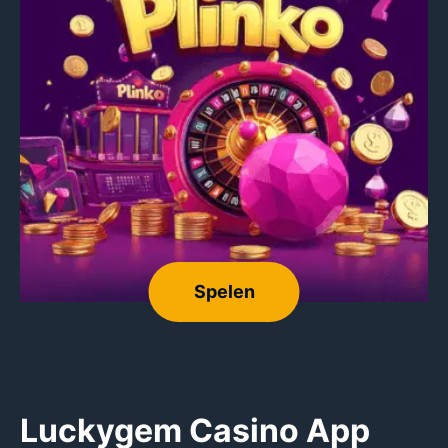
Spelen
Luckygem Casino App