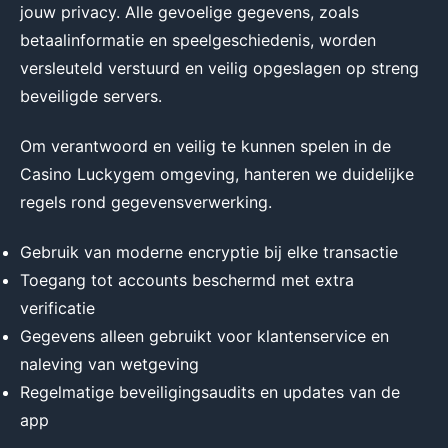
jouw privacy. Alle gevoelige gegevens, zoals
betaalinformatie en speelgeschiedenis, worden
versleuteld verstuurd en veilig opgeslagen op streng
beveiligde servers.
Om verantwoord en veilig te kunnen spelen in de
Casino Luckygem omgeving, hanteren we duidelijke
regels rond gegevensverwerking.
Gebruik van moderne encryptie bij elke transactie
Toegang tot accounts beschermd met extra
verificatie
Gegevens alleen gebruikt voor klantenservice en
naleving van wetgeving
Regelmatige beveiligingsaudits en updates van de
app