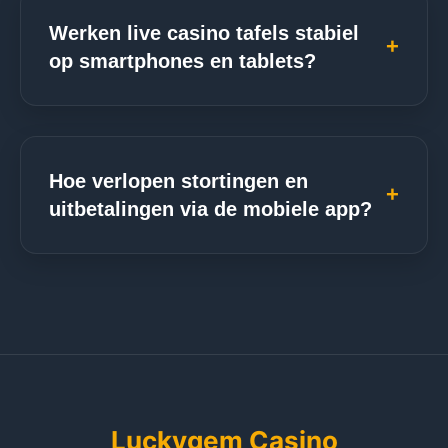
iOS-toestellen, mits je een recente versie van
Werken live casino tafels stabiel
het besturingssysteem gebruikt.
op smartphones en tablets?
Live tafels draaien doorgaans soepel op
mobiele apparaten, zeker als je een stabiele
wifi- of 4G/5G-verbinding en een toestel met
Hoe verlopen stortingen en
voldoende rekenkracht hebt.
uitbetalingen via de mobiele app?
Storten en uitbetalen gaat in de app vrijwel
hetzelfde als op desktop: je kiest je
betaalmethode, bevestigt de transactie en
volgt de status in je kassasectie.
Luckygem Casino