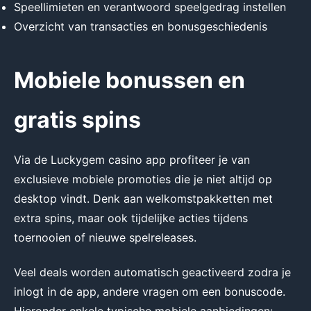
Speellimieten en verantwoord speelgedrag instellen
Overzicht van transacties en bonusgeschiedenis
Mobiele bonussen en
gratis spins
Via de Luckygem casino app profiteer je van
exclusieve mobiele promoties die je niet altijd op
desktop vindt. Denk aan welkomstpakketten met
extra spins, maar ook tijdelijke acties tijdens
toernooien of nieuwe spelreleases.
Veel deals worden automatisch geactiveerd zodra je
inlogt in de app, andere vragen om een bonuscode.